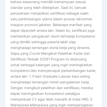
bahwa seseorang memiliki kemampuan sesuai
standar yang telah ditetapkan. Saat ini, banyak
perusahaan menjadikan sertifikasi sebagai salah
satu pertimbangan utama dalam proses rekrutmen
maupun promosi jabatan. Beberapa manfaat yang
dapat diperoleh antara lain: Selain itu, sertifikasi juga
memberikan pengakuan resmi terhadap kompetensi
yang dimiliki sehingga peserta lebih siap
menghadapi tantangan dunia kerja yang dinamis.
Siapa yang Cocok Mengikuti Pelatihan Karier dan
Sertifikasi Terbaik 2026? Program ini dirancang
untuk berbagai kalangan yang ingin meningkatkan
kompetensi dan mempercepat perkembangan karier,
antara lain: 1. Fresh Graduate Lulusan baru sering
menghadapi tantangan minim pengalaman kerja.
Dengan mengikuti pelatihan dan sertifikasi, mereka
dapat meningkatkan kompetensi sekaligus
memperkuat CV agar lebih menarik di mata HRD. 2.
Mahasiswa Mahasiswa yang ingin mempersiapkan