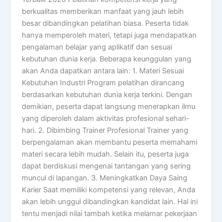
berkualitas memberikan manfaat yang jauh lebih
besar dibandingkan pelatihan biasa. Peserta tidak
hanya memperoleh materi, tetapi juga mendapatkan
pengalaman belajar yang aplikatif dan sesuai
kebutuhan dunia kerja. Beberapa keunggulan yang
akan Anda dapatkan antara lain: 1. Materi Sesuai
Kebutuhan Industri Program pelatihan dirancang
berdasarkan kebutuhan dunia kerja terkini. Dengan
demikian, peserta dapat langsung menerapkan ilmu
yang diperoleh dalam aktivitas profesional sehari-
hari. 2. Dibimbing Trainer Profesional Trainer yang
berpengalaman akan membantu peserta memahami
materi secara lebih mudah. Selain itu, peserta juga
dapat berdiskusi mengenai tantangan yang sering
muncul di lapangan. 3. Meningkatkan Daya Saing
Karier Saat memiliki kompetensi yang relevan, Anda
akan lebih unggul dibandingkan kandidat lain. Hal ini
tentu menjadi nilai tambah ketika melamar pekerjaan