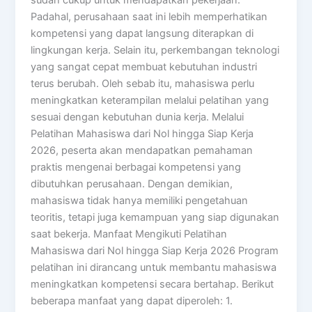
Padahal, perusahaan saat ini lebih memperhatikan
kompetensi yang dapat langsung diterapkan di
lingkungan kerja. Selain itu, perkembangan teknologi
yang sangat cepat membuat kebutuhan industri
terus berubah. Oleh sebab itu, mahasiswa perlu
meningkatkan keterampilan melalui pelatihan yang
sesuai dengan kebutuhan dunia kerja. Melalui
Pelatihan Mahasiswa dari Nol hingga Siap Kerja
2026, peserta akan mendapatkan pemahaman
praktis mengenai berbagai kompetensi yang
dibutuhkan perusahaan. Dengan demikian,
mahasiswa tidak hanya memiliki pengetahuan
teoritis, tetapi juga kemampuan yang siap digunakan
saat bekerja. Manfaat Mengikuti Pelatihan
Mahasiswa dari Nol hingga Siap Kerja 2026 Program
pelatihan ini dirancang untuk membantu mahasiswa
meningkatkan kompetensi secara bertahap. Berikut
beberapa manfaat yang dapat diperoleh: 1.