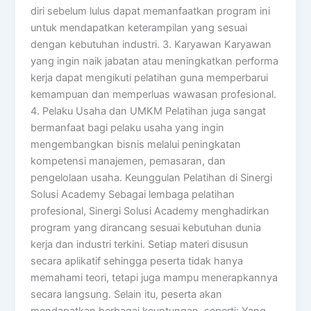
diri sebelum lulus dapat memanfaatkan program ini
untuk mendapatkan keterampilan yang sesuai
dengan kebutuhan industri. 3. Karyawan Karyawan
yang ingin naik jabatan atau meningkatkan performa
kerja dapat mengikuti pelatihan guna memperbarui
kemampuan dan memperluas wawasan profesional.
4. Pelaku Usaha dan UMKM Pelatihan juga sangat
bermanfaat bagi pelaku usaha yang ingin
mengembangkan bisnis melalui peningkatan
kompetensi manajemen, pemasaran, dan
pengelolaan usaha. Keunggulan Pelatihan di Sinergi
Solusi Academy Sebagai lembaga pelatihan
profesional, Sinergi Solusi Academy menghadirkan
program yang dirancang sesuai kebutuhan dunia
kerja dan industri terkini. Setiap materi disusun
secara aplikatif sehingga peserta tidak hanya
memahami teori, tetapi juga mampu menerapkannya
secara langsung. Selain itu, peserta akan