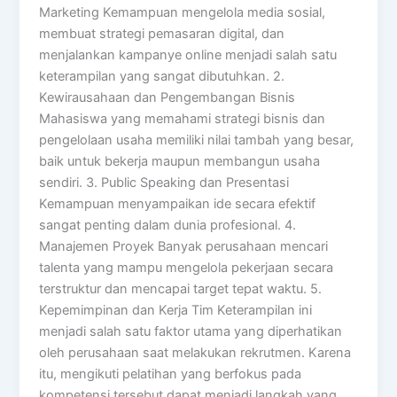
Marketing Kemampuan mengelola media sosial,
membuat strategi pemasaran digital, dan
menjalankan kampanye online menjadi salah satu
keterampilan yang sangat dibutuhkan. 2.
Kewirausahaan dan Pengembangan Bisnis
Mahasiswa yang memahami strategi bisnis dan
pengelolaan usaha memiliki nilai tambah yang besar,
baik untuk bekerja maupun membangun usaha
sendiri. 3. Public Speaking dan Presentasi
Kemampuan menyampaikan ide secara efektif
sangat penting dalam dunia profesional. 4.
Manajemen Proyek Banyak perusahaan mencari
talenta yang mampu mengelola pekerjaan secara
terstruktur dan mencapai target tepat waktu. 5.
Kepemimpinan dan Kerja Tim Keterampilan ini
menjadi salah satu faktor utama yang diperhatikan
oleh perusahaan saat melakukan rekrutmen. Karena
itu, mengikuti pelatihan yang berfokus pada
kompetensi tersebut dapat menjadi langkah yang