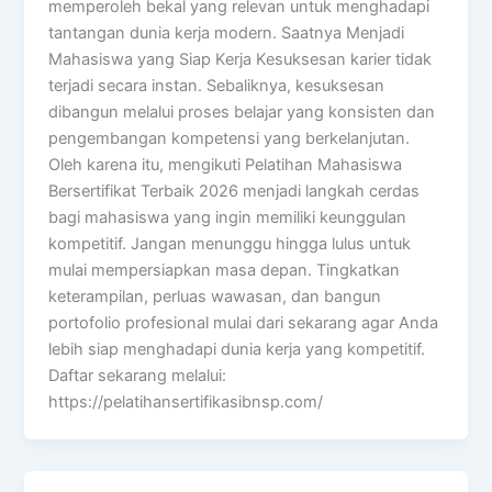
memperoleh bekal yang relevan untuk menghadapi
tantangan dunia kerja modern. Saatnya Menjadi
Mahasiswa yang Siap Kerja Kesuksesan karier tidak
terjadi secara instan. Sebaliknya, kesuksesan
dibangun melalui proses belajar yang konsisten dan
pengembangan kompetensi yang berkelanjutan.
Oleh karena itu, mengikuti Pelatihan Mahasiswa
Bersertifikat Terbaik 2026 menjadi langkah cerdas
bagi mahasiswa yang ingin memiliki keunggulan
kompetitif. Jangan menunggu hingga lulus untuk
mulai mempersiapkan masa depan. Tingkatkan
keterampilan, perluas wawasan, dan bangun
portofolio profesional mulai dari sekarang agar Anda
lebih siap menghadapi dunia kerja yang kompetitif.
Daftar sekarang melalui:
https://pelatihansertifikasibnsp.com/