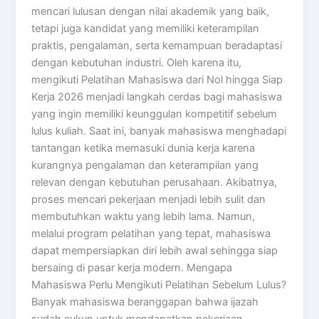
mencari lulusan dengan nilai akademik yang baik,
tetapi juga kandidat yang memiliki keterampilan
praktis, pengalaman, serta kemampuan beradaptasi
dengan kebutuhan industri. Oleh karena itu,
mengikuti Pelatihan Mahasiswa dari Nol hingga Siap
Kerja 2026 menjadi langkah cerdas bagi mahasiswa
yang ingin memiliki keunggulan kompetitif sebelum
lulus kuliah. Saat ini, banyak mahasiswa menghadapi
tantangan ketika memasuki dunia kerja karena
kurangnya pengalaman dan keterampilan yang
relevan dengan kebutuhan perusahaan. Akibatnya,
proses mencari pekerjaan menjadi lebih sulit dan
membutuhkan waktu yang lebih lama. Namun,
melalui program pelatihan yang tepat, mahasiswa
dapat mempersiapkan diri lebih awal sehingga siap
bersaing di pasar kerja modern. Mengapa
Mahasiswa Perlu Mengikuti Pelatihan Sebelum Lulus?
Banyak mahasiswa beranggapan bahwa ijazah
sudah cukup untuk mendapatkan pekerjaan.