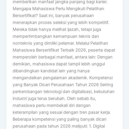
memberikan manfaat jangka panjang bagi karier.
Mengapa Mahasiswa Perlu Mengikuti Pelatihan
Bersertifikat? Saat ini, banyak perusahaan
menerapkan proses seleksi yang lebih kompetitif.
Mereka tidak hanya melihat ijazah, tetapi juga
mempertimbangkan kemampuan teknis dan
nonteknis yang dimiliki pelamar. Melalui Pelatihan
Mahasiswa Bersertifikat Terbaik 2026, peserta dapat
memperoleh berbagai manfaat, antara lain: Dengan
demikian, mahasiswa dapat tampil lebih unggul
dibandingkan kandidat lain yang hanya
mengandalkan pengalaman akademik. Kompetensi
yang Banyak Dicari Perusahaan Tahun 2026 Seiring
perkembangan teknologi dan digitalisasi, kebutuhan
industri juga terus berubah. Oleh sebab itu,
mahasiswa perlu membekali diri dengan
keterampilan yang sesuai dengan tren pasar kerja.
Beberapa kompetensi yang paling banyak dicari
perusahaan pada tahun 2026 meliputi: 1. Digital