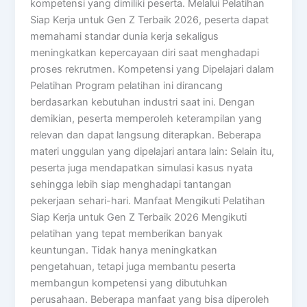
kompetensi yang dimiliki peserta. Melalui Pelatihan
Siap Kerja untuk Gen Z Terbaik 2026, peserta dapat
memahami standar dunia kerja sekaligus
meningkatkan kepercayaan diri saat menghadapi
proses rekrutmen. Kompetensi yang Dipelajari dalam
Pelatihan Program pelatihan ini dirancang
berdasarkan kebutuhan industri saat ini. Dengan
demikian, peserta memperoleh keterampilan yang
relevan dan dapat langsung diterapkan. Beberapa
materi unggulan yang dipelajari antara lain: Selain itu,
peserta juga mendapatkan simulasi kasus nyata
sehingga lebih siap menghadapi tantangan
pekerjaan sehari-hari. Manfaat Mengikuti Pelatihan
Siap Kerja untuk Gen Z Terbaik 2026 Mengikuti
pelatihan yang tepat memberikan banyak
keuntungan. Tidak hanya meningkatkan
pengetahuan, tetapi juga membantu peserta
membangun kompetensi yang dibutuhkan
perusahaan. Beberapa manfaat yang bisa diperoleh