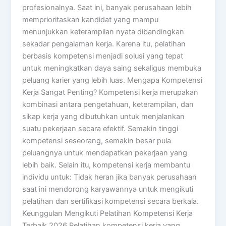
profesionalnya. Saat ini, banyak perusahaan lebih
memprioritaskan kandidat yang mampu
menunjukkan keterampilan nyata dibandingkan
sekadar pengalaman kerja. Karena itu, pelatihan
berbasis kompetensi menjadi solusi yang tepat
untuk meningkatkan daya saing sekaligus membuka
peluang karier yang lebih luas. Mengapa Kompetensi
Kerja Sangat Penting? Kompetensi kerja merupakan
kombinasi antara pengetahuan, keterampilan, dan
sikap kerja yang dibutuhkan untuk menjalankan
suatu pekerjaan secara efektif. Semakin tinggi
kompetensi seseorang, semakin besar pula
peluangnya untuk mendapatkan pekerjaan yang
lebih baik. Selain itu, kompetensi kerja membantu
individu untuk: Tidak heran jika banyak perusahaan
saat ini mendorong karyawannya untuk mengikuti
pelatihan dan sertifikasi kompetensi secara berkala.
Keunggulan Mengikuti Pelatihan Kompetensi Kerja
Terbaik 2026 Pelatihan kompetensi kerja yang