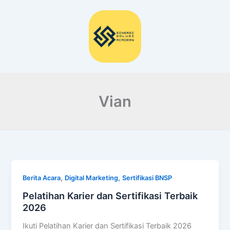
Lewati
ke
konten
Vian
,
,
Berita Acara
Digital Marketing
Sertifikasi BNSP
Pelatihan Karier dan Sertifikasi Terbaik
2026
Ikuti Pelatihan Karier dan Sertifikasi Terbaik 2026