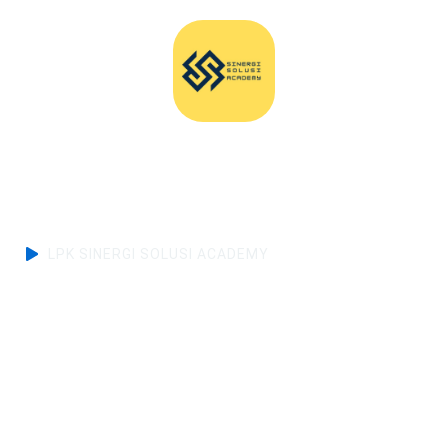
Lewati
ke
konten
LPK SINERGI SOLUSI ACADEMY
PELATIHAN
SERTIFIKASI BNSP
Membuka peluang karir yang luas dan menjanjikan dengan
pelatihan sertifikasi BNSP