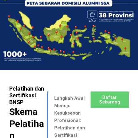
Pelatihan dan
Sertifikasi
Daftar
Langkah Awal
BNSP
Sekarang
Menuju
Skema
Kesuksesan
Profesional:
Pelatiha
Pelatihan dan
n
Sertifikasi