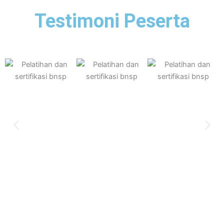
Testimoni Peserta