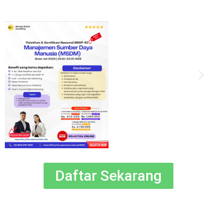
Daftar Sekarang