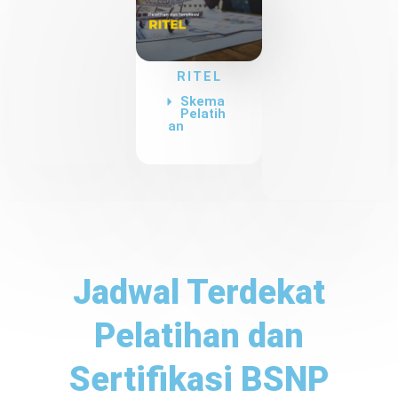
RITEL
Skema
Pelatih
an
Jadwal Terdekat
Pelatihan dan
Sertifikasi BSNP