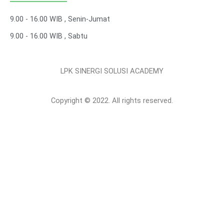
9.00 - 16.00 WIB , Senin-Jumat
9.00 - 16.00 WIB , Sabtu
LPK SINERGI SOLUSI ACADEMY
Copyright © 2022. All rights reserved.