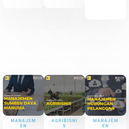
MANAJEM
AGRIBISNI
MANAJEM
EN
S
EN