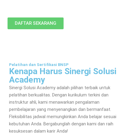
DAFTAR SEKARANG
Pelatihan dan Sertifikasi BNSP
Kenapa Harus Sinergi Solusi
Academy
Sinergi Solusi Academy adalah pilihan terbaik untuk
pelatihan berkualitas. Dengan kurikulum terkini dan
instruktur ahli, kami menawarkan pengalaman
pembelajaran yang menyenangkan dan bermanfaat.
Fleksibilitas jadwal memungkinkan Anda belajar sesuai
kebutuhan Anda. Bergabunglah dengan kami dan raih
kesuksesan dalam karir Anda!