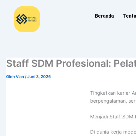
Lewati
ke
Beranda
Tent
konten
Staff SDM Profesional: Pel
Oleh
Vian
/
Juni 3, 2026
Tingkatkan karier A
berpengalaman, sert
Menjadi Staff SDM P
Di dunia kerja mod