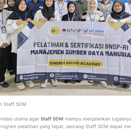
an Staff SDM
fondasi utama agar
Staff SDM
mampu menjalankan tugasnya 
rogram pelatihan yang tepat, seorang Staff SDM dapat m