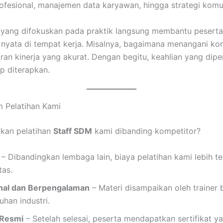
fesional, manajemen data karyawan, hingga strategi komuni
han yang difokuskan pada praktik langsung membantu peser
nyata di tempat kerja. Misalnya, bagaimana menangani kon
an kinerja yang akurat. Dengan begitu, keahlian yang dip
ap diterapkan.
 Pelatihan Kami
kan pelatihan
Staff SDM
kami dibanding kompetitor?
– Dibandingkan lembaga lain, biaya pelatihan kami lebih t
tas.
onal dan Berpengalaman
– Materi disampaikan oleh trainer
han industri.
 Resmi
– Setelah selesai, peserta mendapatkan sertifikat y