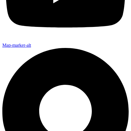
Map-marker-alt