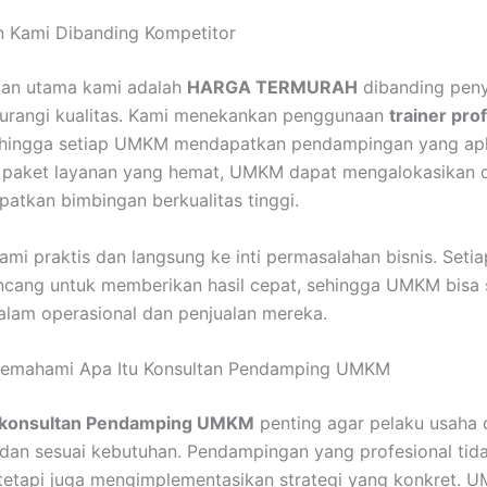
 Kami Dibanding Kompetitor
lan utama kami adalah
HARGA TERMURAH
dibanding peny
gurangi kualitas. Kami menekankan penggunaan
trainer pro
ehingga setiap UMKM mendapatkan pendampingan yang apl
 paket layanan yang hemat, UMKM dapat mengalokasikan da
atkan bimbingan berkualitas tinggi.
ami praktis dan langsung ke inti permasalahan bisnis. Setia
cang untuk memberikan hasil cepat, sehingga UMKM bisa
alam operasional dan penjualan mereka.
emahami Apa Itu Konsultan Pendamping UMKM
u konsultan Pendamping UMKM
penting agar pelaku usaha 
 dan sesuai kebutuhan. Pendampingan yang profesional tid
tetapi juga mengimplementasikan strategi yang konkret. 