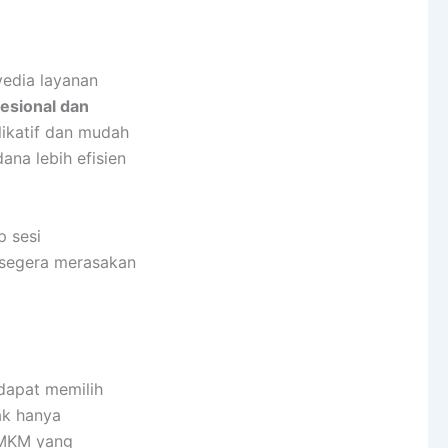
edia layanan
fesional dan
ikatif dan mudah
na lebih efisien
p sesi
 segera merasakan
dapat memilih
ak hanya
UMKM yang