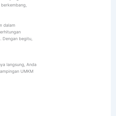
k berkembang,
um dalam
perhitungan
. Dengan begitu,
ya langsung, Anda
endampingan UMKM