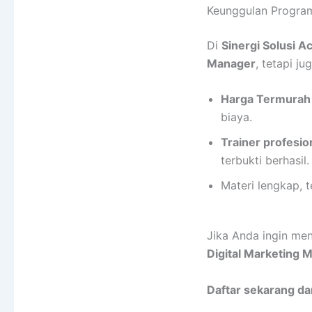
Keunggulan Progra
Di
Sinergi Solusi 
Manager
, tetapi j
Harga Termurah
biaya.
Trainer profesi
terbukti berhasil.
Materi lengkap, t
Jika Anda ingin m
Digital Marketing 
Daftar sekarang dan