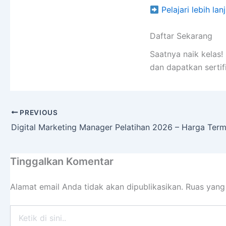
Pelajari lebih lanj
Daftar Sekarang
Saatnya naik kelas
dan dapatkan sertif
PREVIOUS
Digital Marketing Manager Pelatihan 2026 – Harga Ter
Tinggalkan Komentar
Alamat email Anda tidak akan dipublikasikan.
Ruas yang
Ketik
di