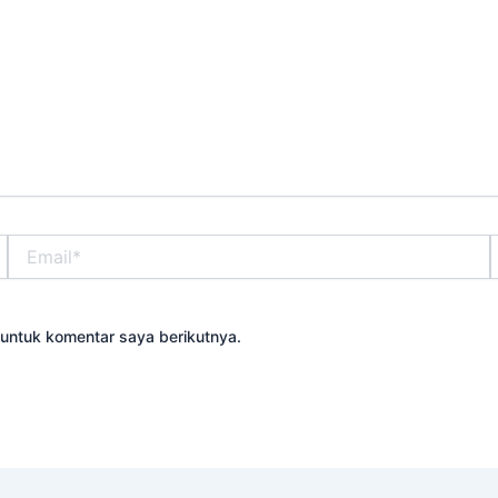
Email*
S
untuk komentar saya berikutnya.