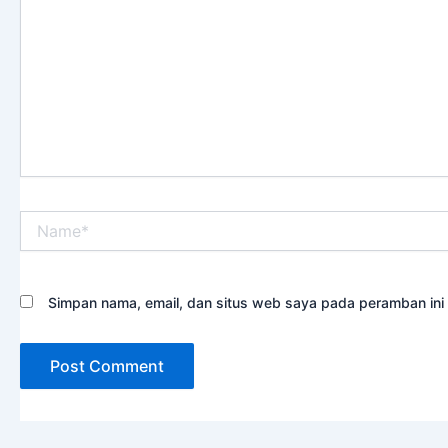
sini..
Name*
Simpan nama, email, dan situs web saya pada peramban ini 