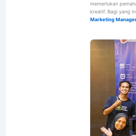
memerlukan pemaham
kreatif. Bagi yang 
Marketing Manage