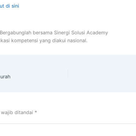
ut di sini
! Bergabunglah bersama Sinergi Solusi Academy
ikasi kompetensi yang diakui nasional.
murah
 wajib ditandai
*