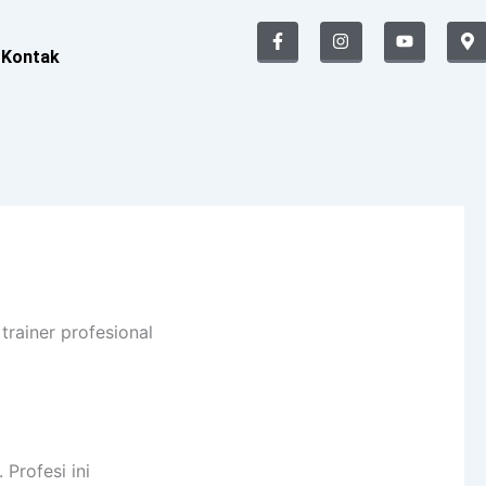
F
I
Y
M
a
n
o
a
Kontak
c
s
u
p
e
t
t
-
b
a
u
m
o
g
b
a
o
r
e
r
k
a
k
-
m
e
f
r
-
a
l
t
trainer profesional
Profesi ini