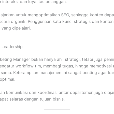
interaksi dan loyalitas pelanggan.
 diajarkan untuk mengoptimalkan SEO, sehingga konten dap
secara organik. Penggunaan kata kunci strategis dan konten
 yang dipelajari.
 Leadership
keting Manager bukan hanya ahli strategi, tetapi juga pem
engatur workflow tim, membagi tugas, hingga memotivasi 
rsama. Keterampilan manajemen ini sangat penting agar ka
optimal.
an komunikasi dan koordinasi antar departemen juga diajar
pat selaras dengan tujuan bisnis.