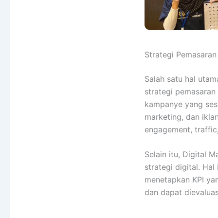
Strategi Pemasaran 
Salah satu hal utam
strategi pemasaran
kampanye yang sesu
marketing, dan ikl
engagement, traffic
Selain itu, Digita
strategi digital. H
menetapkan KPI yang
dan dapat dievaluas