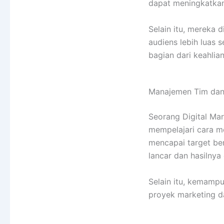
dapat meningkatkan 
Selain itu, mereka
audiens lebih luas 
bagian dari keahlian
Manajemen Tim dan
Seorang Digital Mar
mempelajari cara m
mencapai target be
lancar dan hasilnya 
Selain itu, kemampu
proyek marketing da