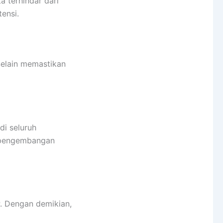
a terhindar dari
ensi.
Selain memastikan
di seluruh
n pengembangan
. Dengan demikian,