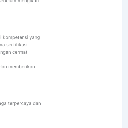
sebelum mengikuti
i kompetensi yang
a sertifikasi,
engan cermat.
l dan memberikan
aga terpercaya dan