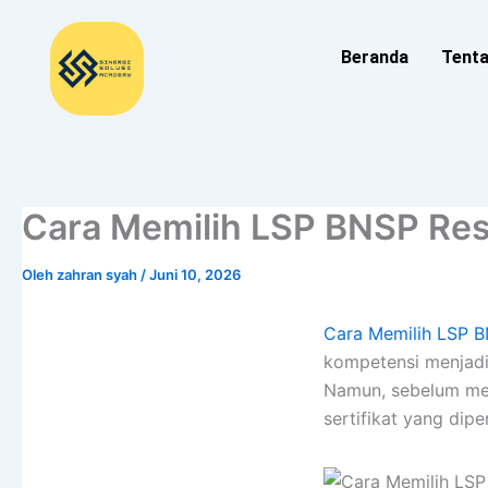
Lewati
ke
Beranda
Tent
konten
Cara Memilih LSP BNSP Re
Oleh
zahran syah
/
Juni 10, 2026
Cara Memilih LSP 
kompetensi menjadi 
Namun, sebelum men
sertifikat yang dipe