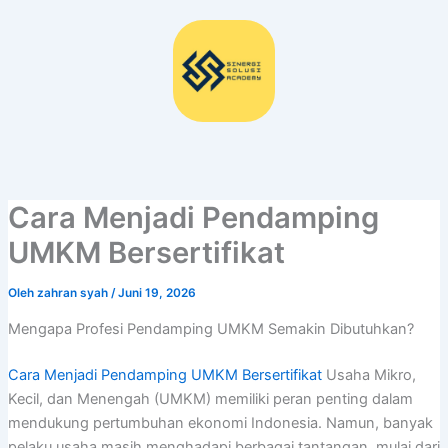
Lewati
ke
konten
Cara Menjadi Pendamping
UMKM Bersertifikat
Oleh
zahran syah
/
Juni 19, 2026
Mengapa Profesi Pendamping UMKM Semakin Dibutuhkan?
Cara Menjadi Pendamping UMKM Bersertifikat
Usaha Mikro,
Kecil, dan Menengah (UMKM) memiliki peran penting dalam
mendukung pertumbuhan ekonomi Indonesia. Namun, banyak
pelaku usaha masih menghadapi berbagai tantangan, mulai dari