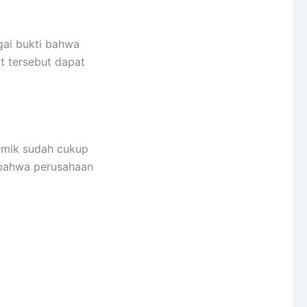
gai bukti bahwa
at tersebut dapat
emik sudah cukup
n bahwa perusahaan