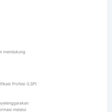
lam mendukung
ikasi Profesi (LSP)
enyelenggarakan
ormasi melalui