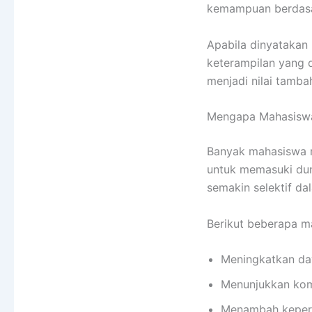
kemampuan berdasar
Apabila dinyatakan
keterampilan yang di
menjadi nilai tamba
Mengapa Mahasiswa 
Banyak mahasiswa 
untuk memasuki dun
semakin selektif da
Berikut beberapa ma
Meningkatkan day
Menunjukkan komp
Menambah keperc