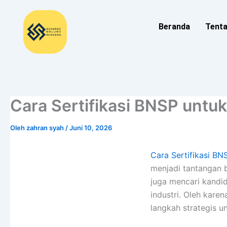
Lewati
ke
Beranda
Tent
konten
Cara Sertifikasi BNSP unt
Oleh
zahran syah
/
Juni 10, 2026
Cara Sertifikasi B
menjadi tantangan 
juga mencari kandi
industri. Oleh kare
langkah strategis u