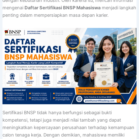
dengan kebutuhan industri. Oleh karena itu, mencari informasi
mengenai
Daftar Sertifikasi BNSP Mahasiswa
menjadi langkah
penting dalam mempersiapkan masa depan karier.
Sertifikasi BNSP tidak hanya berfungsi sebagai bukti
kompetensi, tetapi juga menjadi nilai tambah yang dapat
meningkatkan kepercayaan perusahaan terhadap kemampuan
calon tenaga kerja. Dengan demikian, mahasiswa memiliki