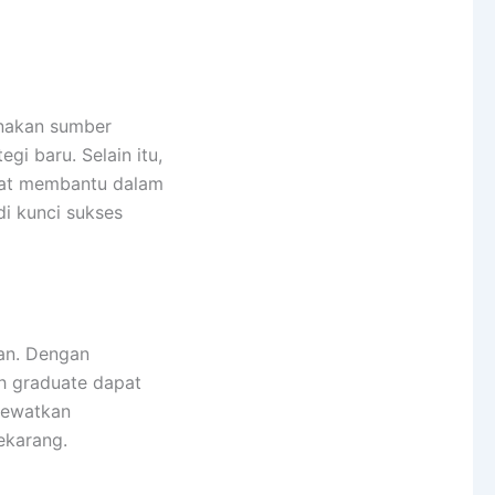
unakan sumber
gi baru. Selain itu,
ngat membantu dalam
di kunci sukses
han. Dengan
sh graduate dapat
lewatkan
ekarang.