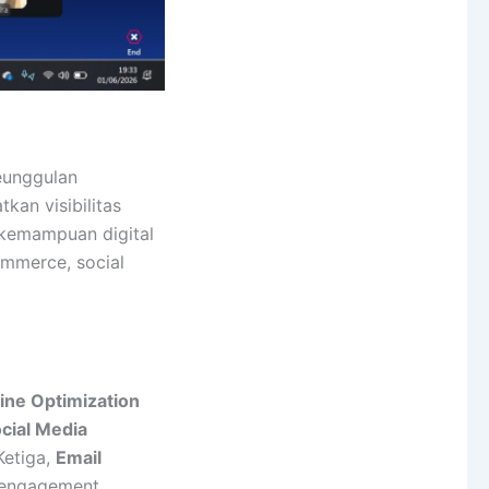
eunggulan
an visibilitas
, kemampuan digital
ommerce, social
ine Optimization
cial Media
Ketiga,
Email
 engagement.