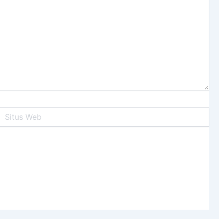
itus
Web