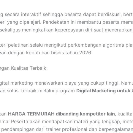
ng secara interaktif sehingga peserta dapat berdiskusi, ber
ri yang dipelajari. Pendekatan ini membantu peserta me
 sekaligus meningkatkan kepercayaan diri saat menerapkan
teri pelatihan selalu mengikuti perkembangan algoritma plat
evan dengan kebutuhan bisnis tahun 2026.
gan Kualitas Terbaik
gital marketing menawarkan biaya yang cukup tinggi. Namun
 solusi terbaik melalui program
Digital Marketing untu
kan
HARGA TERMURAH dibanding kompetitor lain
, kualit
utama. Peserta akan mendapatkan materi yang lengkap, me
ta pendampingan dari trainer profesional dan berpengalaman