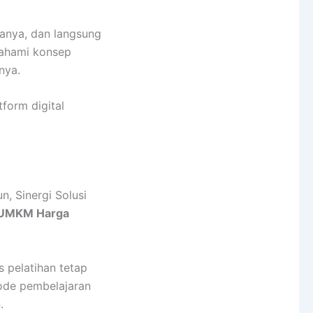
tanya, dan langsung
mahami konsep
nya.
form digital
, Sinergi Solusi
k UMKM Harga
as pelatihan tetap
tode pembelajaran
.