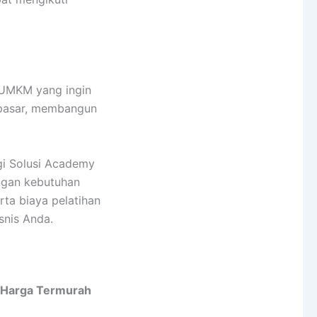
p UMKM yang ingin
 pasar, membangun
rgi Solusi Academy
ngan kebutuhan
erta biaya pelatihan
snis Anda.
 Harga Termurah