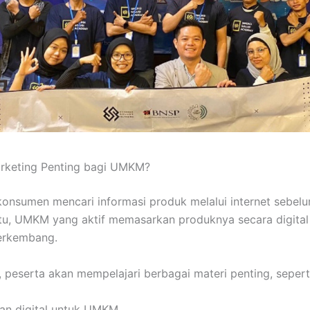
rketing Penting bagi UMKM?
 konsumen mencari informasi produk melalui internet sebe
itu, UMKM yang aktif memasarkan produknya secara digital
berkembang.
i, peserta akan mempelajari berbagai materi penting, sepert
an digital untuk UMKM.