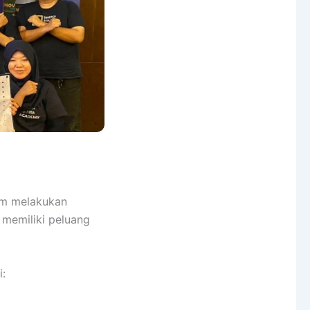
lum melakukan
 memiliki peluang
i: