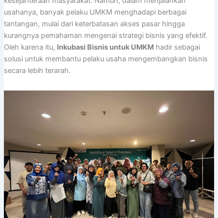
kesejahteraan masyarakat. Namun, dalam menjalankan
usahanya, banyak pelaku UMKM menghadapi berbagai
tantangan, mulai dari keterbatasan akses pasar hingga
kurangnya pemahaman mengenai strategi bisnis yang efektif.
Oleh karena itu,
Inkubasi Bisnis untuk UMKM
hadir sebagai
solusi untuk membantu pelaku usaha mengembangkan bisnis
secara lebih terarah.