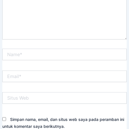
Name*
Email*
Situs
Web
Simpan nama, email, dan situs web saya pada peramban ini
untuk komentar saya berikutnya.