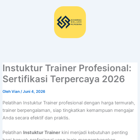
Lewati
ke
konten
Instuktur Trainer Profesional:
Sertifikasi Terpercaya 2026
Oleh
Vian
/
Juni 4, 2026
Pelatihan Instuktur Trainer profesional dengan harga termurah,
trainer berpengalaman, siap tingkatkan kemampuan mengajar
Anda secara efektif dan praktis.
Pelatihan
Instuktur Trainer
kini menjadi kebutuhan penting