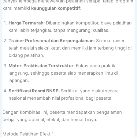
Banyak lembaga menawarkan pelatihan serupa, tetapi program
kami memiliki
keunggulan kompetitif
:
Harga Termurah:
Dibandingkan kompetitor, biaya pelatihan
kami lebih terjangkau tanpa mengurangi kualitas.
Trainer Profesional dan Berpengalaman:
Semua trainer
telah melalui seleksi ketat dan memiliki jam terbang tinggi di
bidang pelatihan.
Materi Praktis dan Terstruktur:
Fokus pada praktik
langsung, sehingga peserta siap menerapkan ilmu di
lapangan.
Sertifikasi Resmi BNSP:
Sertifikat yang diakui secara
nasional menambah nilai profesional bagi peserta.
Dengan kombinasi ini, peserta mendapatkan pengalaman
belajar yang optimal, efektif, dan hemat biaya.
Metode Pelatihan Efektif