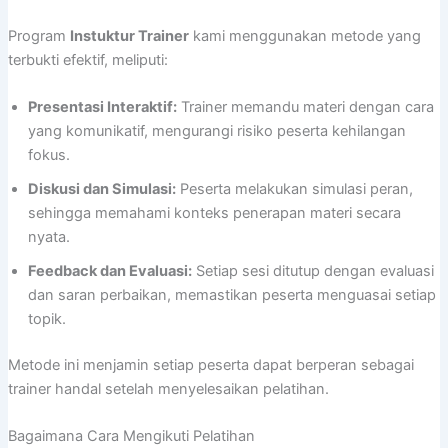
Program
Instuktur Trainer
kami menggunakan metode yang
terbukti efektif, meliputi:
Presentasi Interaktif:
Trainer memandu materi dengan cara
yang komunikatif, mengurangi risiko peserta kehilangan
fokus.
Diskusi dan Simulasi:
Peserta melakukan simulasi peran,
sehingga memahami konteks penerapan materi secara
nyata.
Feedback dan Evaluasi:
Setiap sesi ditutup dengan evaluasi
dan saran perbaikan, memastikan peserta menguasai setiap
topik.
Metode ini menjamin setiap peserta dapat berperan sebagai
trainer handal setelah menyelesaikan pelatihan.
Bagaimana Cara Mengikuti Pelatihan