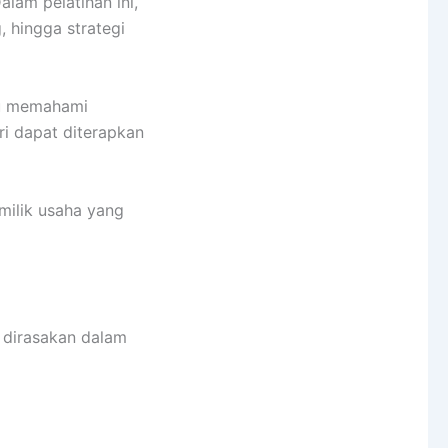
lam pelatihan ini,
, hingga strategi
pu memahami
ri dapat diterapkan
milik usaha yang
 dirasakan dalam