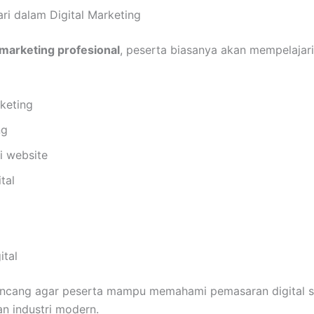
ari dalam Digital Marketing
l marketing profesional
, peserta biasanya akan mempelajar
keting
ng
i website
ital
ital
rancang agar peserta mampu memahami pemasaran digital se
n industri modern.