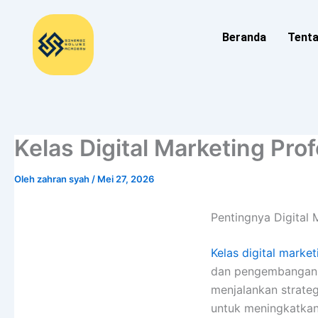
Lewati
ke
Beranda
Tent
konten
Kelas Digital Marketing Pro
Oleh
zahran syah
/
Mei 27, 2026
Pentingnya Digital 
Kelas digital market
dan pengembangan b
menjalankan strate
untuk meningkatkan