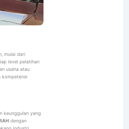
 mulai dari
ap level pelatihan
an usaha atau
is kompetensi
 keunggulan yang
RAH
dengan
akang industri