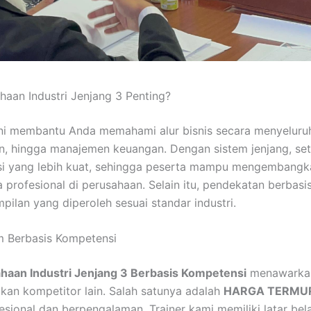
aan Industri Jenjang 3 Penting?
ni membantu Anda memahami alur bisnis secara menyeluruh,
, hingga manajemen keuangan. Dengan sistem jenjang, seti
i yang lebih kuat, sehingga peserta mampu mengembangk
a profesional di perusahaan. Selain itu, pendekatan berbas
ilan yang diperoleh sesuai standar industri.
m Berbasis Kompetensi
haan Industri Jenjang 3 Berbasis Kompetensi
menawarkan
gkan kompetitor lain. Salah satunya adalah
HARGA TERMU
fesional dan berpengalaman. Trainer kami memiliki latar bel