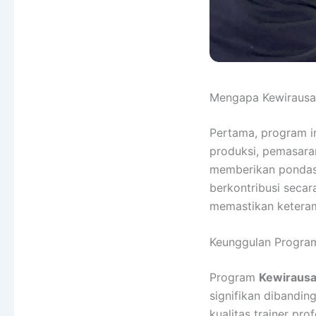
Mengapa Kewirausah
Pertama, program i
produksi, pemasaran
memberikan pondas
berkontribusi secar
memastikan keteramp
Keunggulan Progra
Program
Kewirausa
signifikan dibandin
kualitas trainer pro