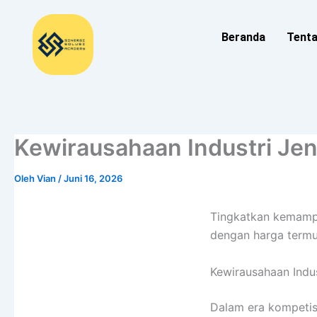
Lewati
ke
Beranda
Tent
konten
Kewirausahaan Industri Je
Oleh
Vian
/
Juni 16, 2026
Tingkatkan kemampu
dengan harga termur
Kewirausahaan Indus
Dalam era kompetis