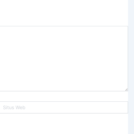
itus
Web