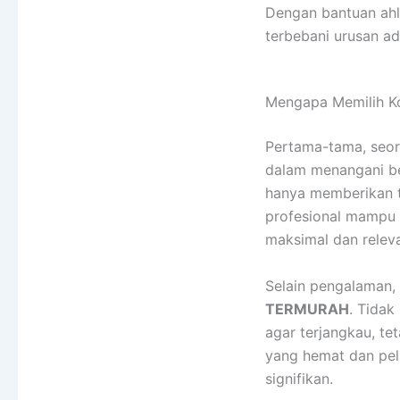
Dengan bantuan ahl
terbebani urusan adm
Mengapa Memilih K
Pertama-tama, seo
dalam menangani ber
hanya memberikan te
profesional mampu m
maksimal dan relev
Selain pengalaman,
TERMURAH
. Tidak
agar terjangkau, te
yang hemat dan pela
signifikan.