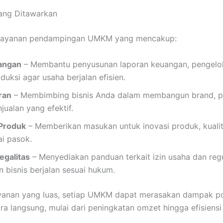
ang Ditawarkan
layanan pendampingan UMKM yang mencakup:
angan
– Membantu penyusunan laporan keuangan, pengelol
oduksi agar usaha berjalan efisien.
ran
– Membimbing bisnis Anda dalam membangun brand, pro
njualan yang efektif.
Produk
– Memberikan masukan untuk inovasi produk, kualit
ai pasok.
galitas
– Menyediakan panduan terkait izin usaha dan regu
 bisnis berjalan sesuai hukum.
anan yang luas, setiap UMKM dapat merasakan dampak pos
 langsung, mulai dari peningkatan omzet hingga efisiensi 