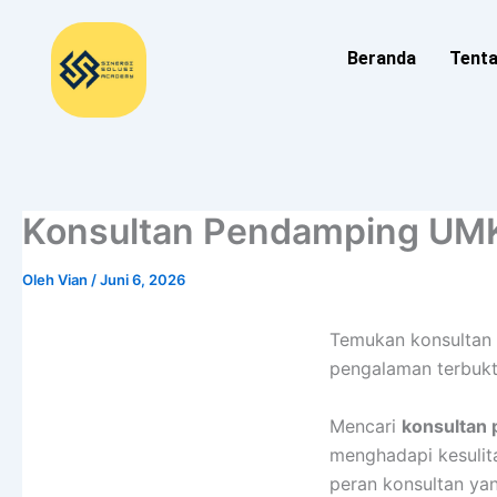
Lewati
ke
Beranda
Tent
konten
Konsultan Pendamping UMK
Oleh
Vian
/
Juni 6, 2026
Temukan konsultan 
pengalaman terbukt
Mencari
konsultan
menghadapi kesulit
peran konsultan ya