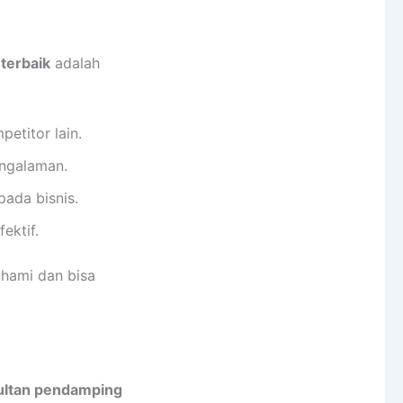
terbaik
adalah
etitor lain.
engalaman.
ada bisnis.
ektif.
ahami dan bisa
ultan pendamping