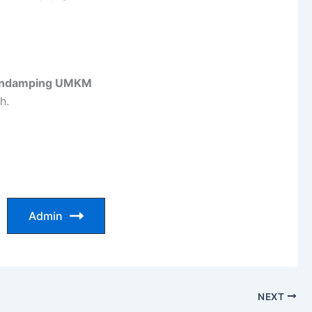
endamping UMKM
h.
Admin
NEXT