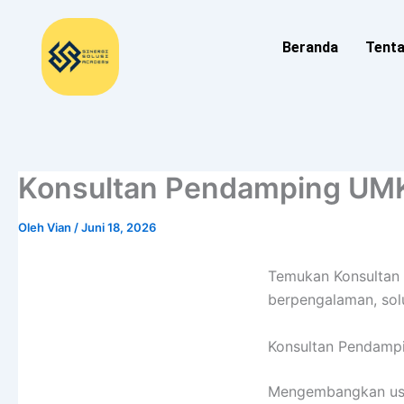
Lewati
ke
Beranda
Tent
konten
Konsultan Pendamping UMK
Oleh
Vian
/
Juni 18, 2026
Temukan Konsultan
berpengalaman, so
Konsultan Pendamp
Mengembangkan usah