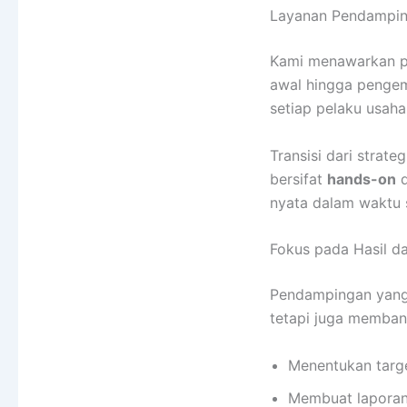
Layanan Pendampin
Kami menawarkan pa
awal hingga pengem
setiap pelaku usah
Transisi dari strat
bersifat
hands-on
d
nyata dalam waktu 
Fokus pada Hasil 
Pendampingan yang e
tetapi juga memban
Menentukan targe
Membuat laporan