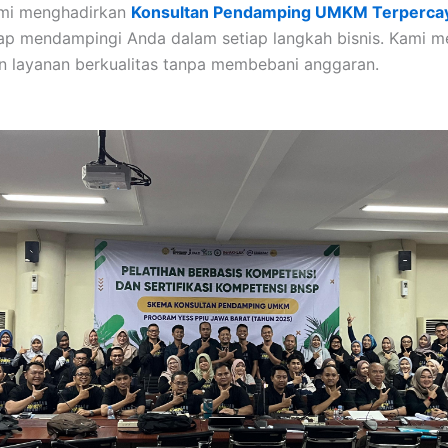
ami menghadirkan
Konsultan Pendamping UMKM Terperca
ap mendampingi Anda dalam setiap langkah bisnis. Kami m
layanan berkualitas tanpa membebani anggaran.