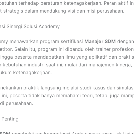
atuhan terhadap peraturan ketenagakerjaan. Peran aktif i
 strategis dalam mendukung visi dan misi perusahaan.
asi Sinergi Solusi Academy
demy menawarkan program sertifikasi
Manajer SDM
denga
itor. Selain itu, program ini dipandu oleh trainer profesion
ngga peserta mendapatkan ilmu yang aplikatif dan praktis
 kebutuhan industri saat ini, mulai dari manajemen kinerja
ukum ketenagakerjaan.
enekankan praktik langsung melalui studi kasus dan simul
ini, peserta tidak hanya memahami teori, tetapi juga ma
 di perusahaan.
 Penting
 SDM
membuktikan kompetensi Anda secara resmi. Hal ini