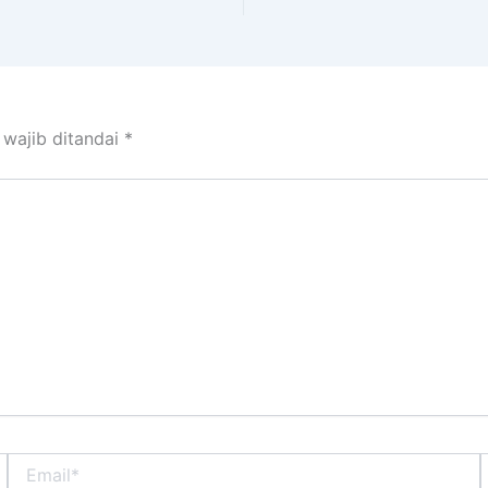
 wajib ditandai
*
Email*
S