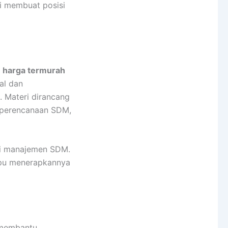
ni membuat posisi
n
harga termurah
al dan
. Materi dirancang
, perencanaan SDM,
asi manajemen SDM.
mpu menerapkannya
 membantu