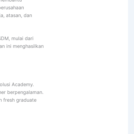
 perusahaan
ja, atasan, dan
SDM, mulai dari
n ini menghasilkan
Solusi Academy.
ner berpengalaman.
un fresh graduate