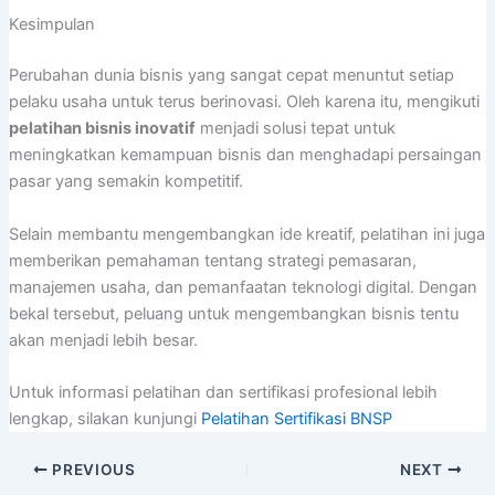
Kesimpulan
Perubahan dunia bisnis yang sangat cepat menuntut setiap
pelaku usaha untuk terus berinovasi. Oleh karena itu, mengikuti
pelatihan bisnis inovatif
menjadi solusi tepat untuk
meningkatkan kemampuan bisnis dan menghadapi persaingan
pasar yang semakin kompetitif.
Selain membantu mengembangkan ide kreatif, pelatihan ini juga
memberikan pemahaman tentang strategi pemasaran,
manajemen usaha, dan pemanfaatan teknologi digital. Dengan
bekal tersebut, peluang untuk mengembangkan bisnis tentu
akan menjadi lebih besar.
Untuk informasi pelatihan dan sertifikasi profesional lebih
lengkap, silakan kunjungi
Pelatihan Sertifikasi BNSP
PREVIOUS
NEXT