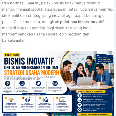
transformasi. Saat ini, pelaku bisnis tidak hanya dituntut
mampu menjual produk atau layanan, tetapi juga harus memiliki
ide kreatif dan strategi yang inovatif agar dapat bersaing di
pasar. Oleh karena itu, mengikuti
pelatihan bisnis inovatif
menjadi langkah penting bagi siapa saja yang ingin
mengembangkan usaha secara lebih modern dan
berkelanjutan.