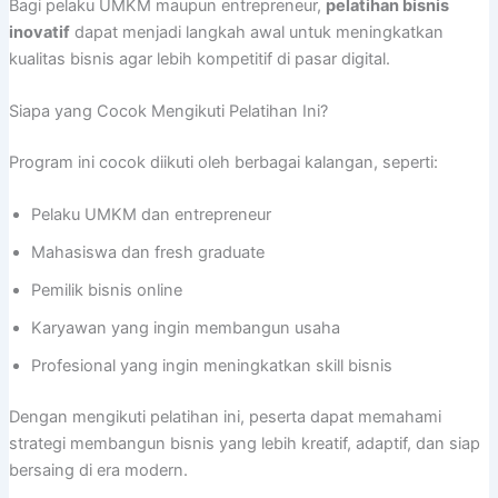
Bagi pelaku UMKM maupun entrepreneur,
pelatihan bisnis
inovatif
dapat menjadi langkah awal untuk meningkatkan
kualitas bisnis agar lebih kompetitif di pasar digital.
Siapa yang Cocok Mengikuti Pelatihan Ini?
Program ini cocok diikuti oleh berbagai kalangan, seperti:
Pelaku UMKM dan entrepreneur
Mahasiswa dan fresh graduate
Pemilik bisnis online
Karyawan yang ingin membangun usaha
Profesional yang ingin meningkatkan skill bisnis
Dengan mengikuti pelatihan ini, peserta dapat memahami
strategi membangun bisnis yang lebih kreatif, adaptif, dan siap
bersaing di era modern.