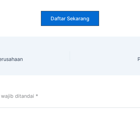
Daftar Sekarang
erusahaan
P
 wajib ditandai
*