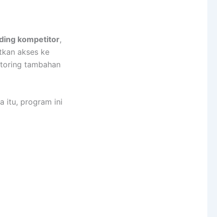
ing kompetitor
,
tkan akses ke
entoring tambahan
 itu, program ini