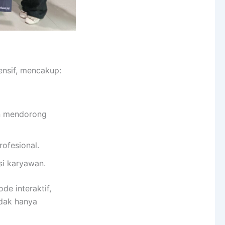
nsif, mencakup:
an mendorong
rofesional.
si karyawan.
e interaktif,
idak hanya