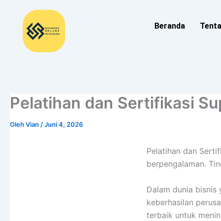
Lewati
ke
Beranda
Tent
konten
Pelatihan dan Sertifikasi 
Oleh
Vian
/
Juni 4, 2026
Pelatihan dan Serti
berpengalaman. Ti
Dalam dunia bisnis
keberhasilan perus
terbaik untuk meni