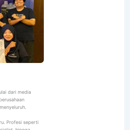
lai dari media
 perusahaan
menyeluruh.
u. Profesi seperti
ialist, hingga