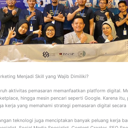
keting Menjadi Skill yang Wajib Dimiliki?
luruh aktivitas pemasaran memanfaatkan platform digital. Mu
rketplace, hingga mesin pencari seperti Google. Karena itu,
 kerja yang memahami strategi pemasaran digital secara 
angan teknologi juga menciptakan banyak peluang kerja bar
ecialist, Social Media Specialist, Content Creator, SEO Spec