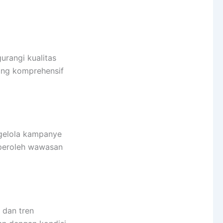
urangi kualitas
ang komprehensif
ngelola kampanye
emperoleh wawasan
 dan tren