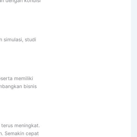
an dengan kondisi
simulasi, studi
eserta memiliki
mbangkan bisnis
 terus meningkat.
an. Semakin cepat