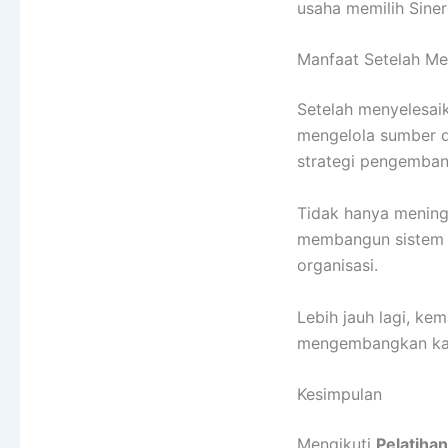
usaha memilih Sine
Manfaat Setelah Men
Setelah menyelesai
mengelola sumber d
strategi pengemban
Tidak hanya mening
membangun sistem HR
organisasi.
Lebih jauh lagi, ke
mengembangkan kari
Kesimpulan
Mengikuti
Pelatiha