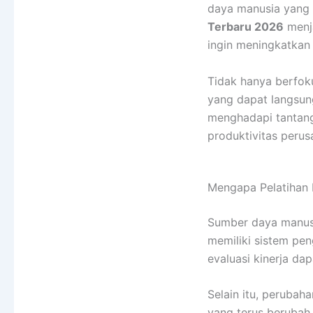
daya manusia yang 
Terbaru 2026
menja
ingin meningkatkan 
Tidak hanya berfoku
yang dapat langsun
menghadapi tantan
produktivitas perus
Mengapa Pelatihan
Sumber daya manusi
memiliki sistem pe
evaluasi kinerja dapa
Selain itu, perubah
yang terus berubah