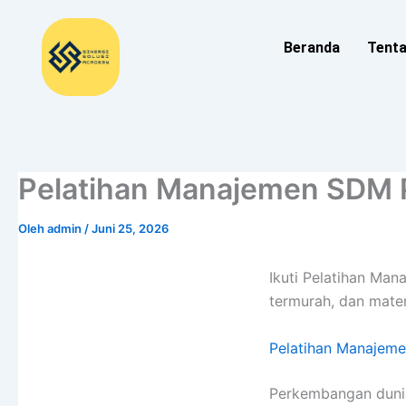
Lewati
ke
Beranda
Tent
konten
Pelatihan Manajemen SDM P
Oleh
admin
/
Juni 25, 2026
Ikuti Pelatihan Ma
termurah, dan mater
Pelatihan Manajeme
Perkembangan dunia