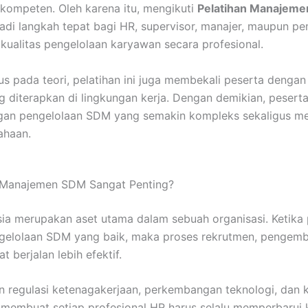
kompeten. Oleh karena itu, mengikuti
Pelatihan Manajeme
di langkah tepat bagi HR, supervisor, manajer, maupun pem
kualitas pengelolaan karyawan secara profesional.
s pada teori, pelatihan ini juga membekali peserta dengan 
g diterapkan di lingkungan kerja. Dengan demikian, peser
gan pengelolaan SDM yang semakin kompleks sekaligus m
ahaan.
 Manajemen SDM Sangat Penting?
a merupakan aset utama dalam sebuah organisasi. Ketika
ngelolaan SDM yang baik, maka proses rekrutmen, pengem
t berjalan lebih efektif.
an regulasi ketenagakerjaan, perkembangan teknologi, dan 
 membuat setiap profesional HR harus selalu memperbarui