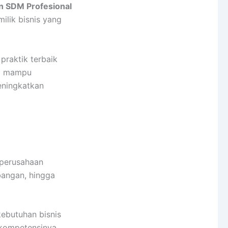
n SDM Profesional
ilik bisnis yang
praktik terbaik
ta mampu
eningkatkan
 perusahaan
bangan, hingga
kebutuhan bisnis
 kompetensinya.