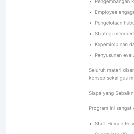
Pengembangan ko
Employee engag
Pengelolaan hubu
Strategi mempert
Kepemimpinan da
Penyusunan eval
Seluruh materi dis
konsep sekaligus m
Siapa yang Sebaikny
Program ini sangat 
Staff Human Res