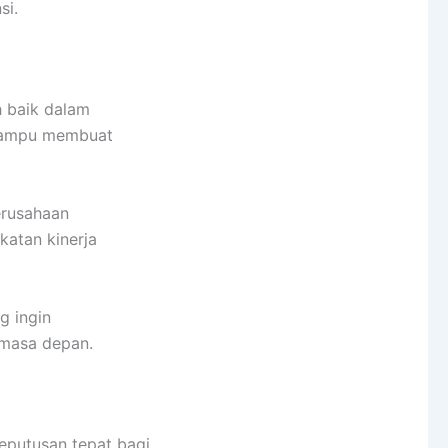
si.
h baik dalam
 mampu membuat
erusahaan
katan kinerja
g ingin
 masa depan.
putusan tepat bagi