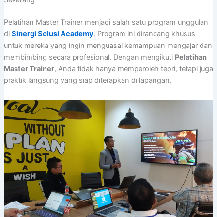
Sekarang
Pelatihan Master Trainer menjadi salah satu program unggulan
di
Sinergi Solusi Academy
. Program ini dirancang khusus
untuk mereka yang ingin menguasai kemampuan mengajar dan
membimbing secara profesional. Dengan mengikuti
Pelatihan
Master Trainer
, Anda tidak hanya memperoleh teori, tetapi juga
praktik langsung yang siap diterapkan di lapangan.