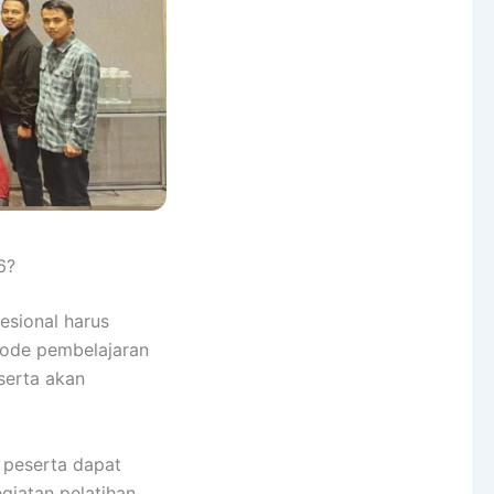
6?
fesional harus
tode pembelajaran
serta akan
a peserta dapat
giatan pelatihan.