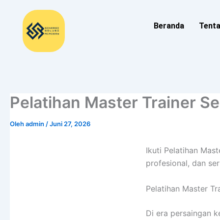
Lewati
ke
Beranda
Tent
konten
Pelatihan Master Trainer S
Oleh
admin
/
Juni 27, 2026
Ikuti Pelatihan Mas
profesional, dan ser
Pelatihan Master Tr
Di era persaingan 