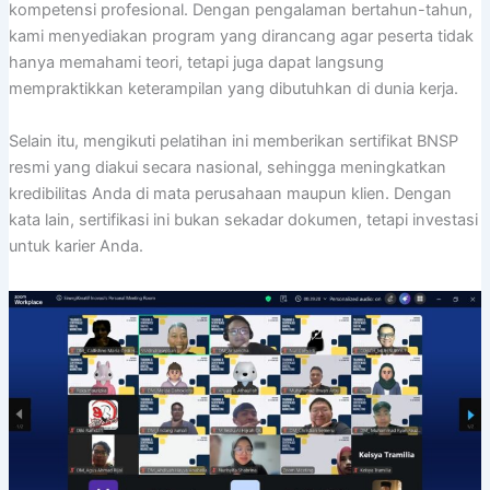
kompetensi profesional. Dengan pengalaman bertahun-tahun,
kami menyediakan program yang dirancang agar peserta tidak
hanya memahami teori, tetapi juga dapat langsung
mempraktikkan keterampilan yang dibutuhkan di dunia kerja.
Selain itu, mengikuti pelatihan ini memberikan sertifikat BNSP
resmi yang diakui secara nasional, sehingga meningkatkan
kredibilitas Anda di mata perusahaan maupun klien. Dengan
kata lain, sertifikasi ini bukan sekadar dokumen, tetapi investasi
untuk karier Anda.