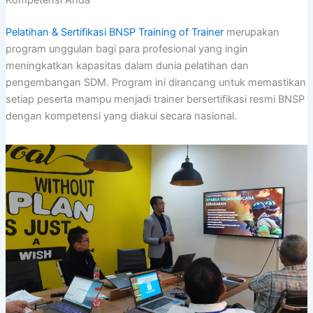
Kompetensi Anda
Pelatihan & Sertifikasi BNSP Training of Trainer
merupakan
program unggulan bagi para profesional yang ingin
meningkatkan kapasitas dalam dunia pelatihan dan
pengembangan SDM. Program ini dirancang untuk memastikan
setiap peserta mampu menjadi trainer bersertifikasi resmi BNSP
dengan kompetensi yang diakui secara nasional.