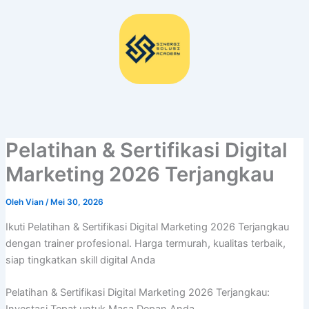
Lewati
ke
konten
Pelatihan & Sertifikasi Digital
Marketing 2026 Terjangkau
Oleh
Vian
/
Mei 30, 2026
Ikuti Pelatihan & Sertifikasi Digital Marketing 2026 Terjangkau
dengan trainer profesional. Harga termurah, kualitas terbaik,
siap tingkatkan skill digital Anda
Pelatihan & Sertifikasi Digital Marketing 2026 Terjangkau: