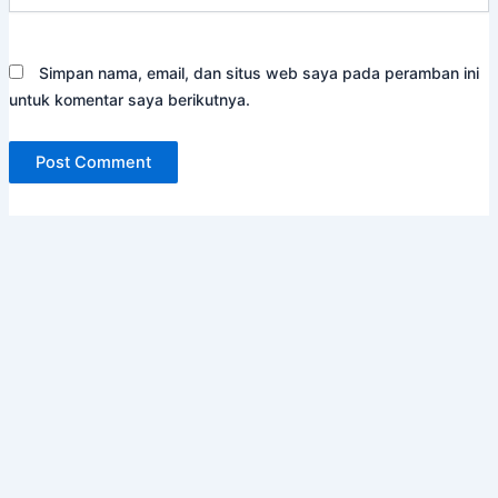
Simpan nama, email, dan situs web saya pada peramban ini
untuk komentar saya berikutnya.