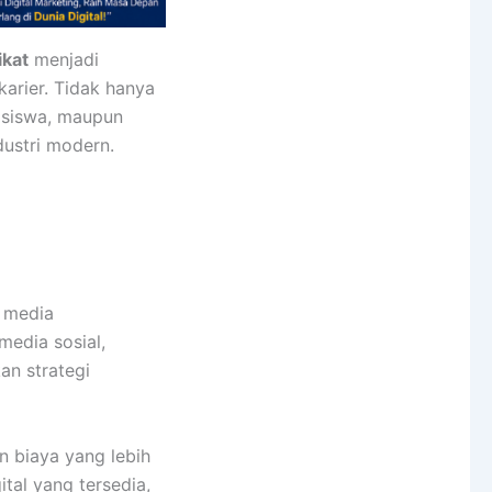
ikat
menjadi
arier. Tidak hanya
hasiswa, maupun
dustri modern.
n media
media sosial,
an strategi
n biaya yang lebih
ital yang tersedia,