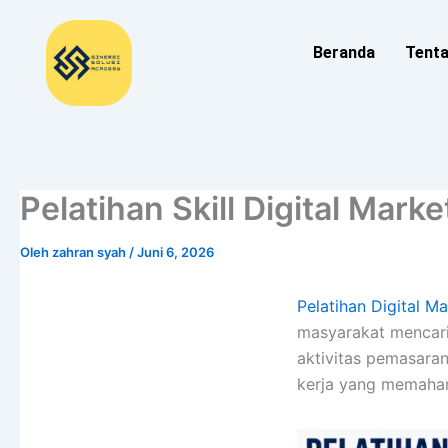
Lewati
ke
Beranda
Tent
konten
Pelatihan Skill Digital Marke
Oleh
zahran syah
/
Juni 6, 2026
Pelatihan Digital Ma
masyarakat mencari 
aktivitas pemasaran
kerja yang memahami