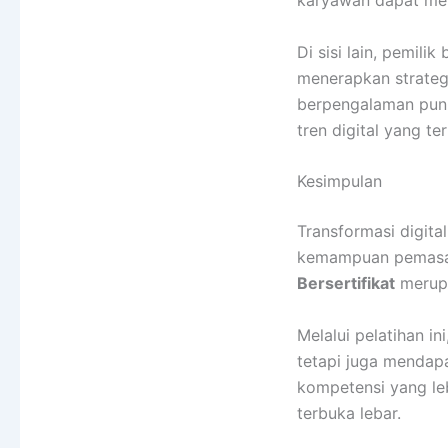
karyawan dapat me
Di sisi lain, pemi
menerapkan strategi
berpengalaman pun
tren digital yang te
Kesimpulan
Transformasi digita
kemampuan pemasara
Bersertifikat
merupa
Melalui pelatihan i
tetapi juga mendapa
kompetensi yang le
terbuka lebar.