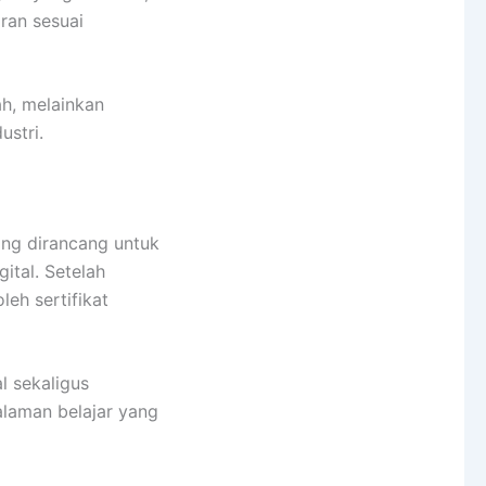
ran sesuai
ah, melainkan
ustri.
ng dirancang untuk
tal. Setelah
eh sertifikat
l sekaligus
alaman belajar yang