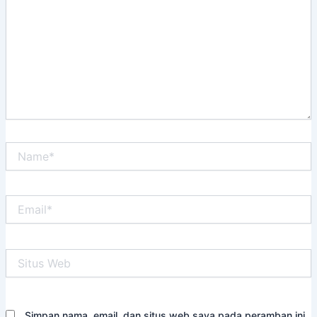
Name*
Email*
Situs
Web
Simpan nama, email, dan situs web saya pada peramban ini