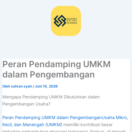
Lewati
ke
konten
Peran Pendamping UMKM
dalam Pengembangan
Oleh
zahran syah
/
Juni 19, 2026
Mengapa Pendamping UMKM Dibutuhkan dalam
Pengembangan Usaha?
Peran Pendamping UMKM dalam PengembanganUsaha Mikro,
Kecil, dan Menengah (UMKM)
memiliki kontribusi besar
terhadap pertumbuhan ekonomi Indonesia. Namun, di tengah