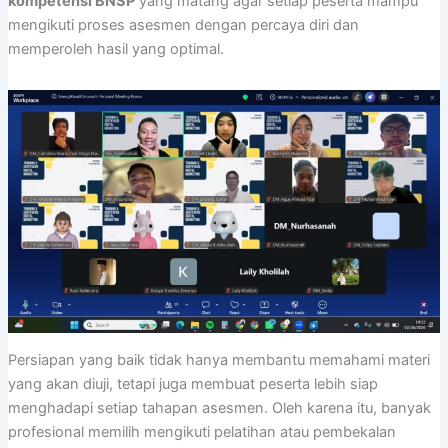
kompetensi BNSP
yang matang agar setiap peserta mampu
mengikuti proses asesmen dengan percaya diri dan
memperoleh hasil yang optimal.
Persiapan yang baik tidak hanya membantu memahami materi
yang akan diuji, tetapi juga membuat peserta lebih siap
menghadapi setiap tahapan asesmen. Oleh karena itu, banyak
profesional memilih mengikuti pelatihan atau pembekalan