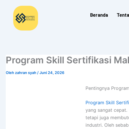
Lewati
ke
Beranda
Tent
konten
Program Skill Sertifikasi M
Oleh
zahran syah
/
Juni 24, 2026
Pentingnya Program 
Program Skill Serti
yang sangat cepat. 
tetapi juga membut
industri. Oleh sebab