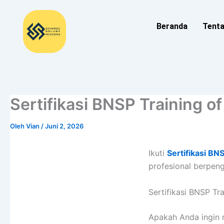
Lewati
ke
Beranda
Tent
konten
Sertifikasi BNSP Training o
Oleh
Vian
/
Juni 2, 2026
Ikuti
Sertifikasi BN
profesional berpeng
Sertifikasi BNSP Tr
Apakah Anda ingin m