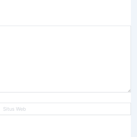
itus
Web