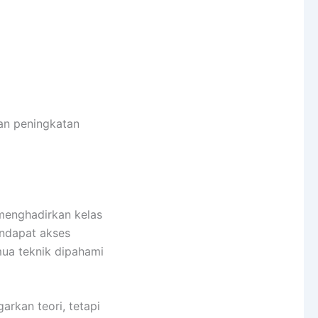
an peningkatan
 menghadirkan kelas
endapat akses
mua teknik dipahami
rkan teori, tetapi