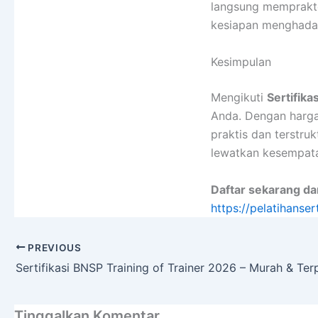
langsung memprakt
kesiapan menghadapi
Kesimpulan
Mengikuti
Sertifika
Anda. Dengan harga 
praktis dan terstru
lewatkan kesempata
Daftar sekarang dan
https://pelatihanser
PREVIOUS
Sertifikasi BNSP Training of Trainer 2026 – Murah & Te
Tinggalkan Komentar