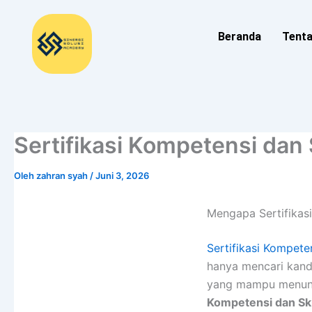
Lewati
ke
Beranda
Tent
konten
Sertifikasi Kompetensi dan S
Oleh
zahran syah
/
Juni 3, 2026
Mengapa Sertifikasi
Sertifikasi Kompeten
hanya mencari kandi
yang mampu menunju
Kompetensi dan Ski