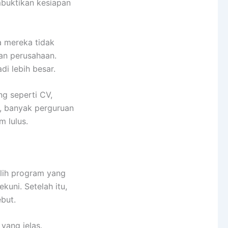
mbuktikan kesiapan
 mereka tidak
an perusahaan.
i lebih besar.
ng seperti CV,
u, banyak perguruan
 lulus.
ilih program yang
kuni. Setelah itu,
ebut.
yang jelas.