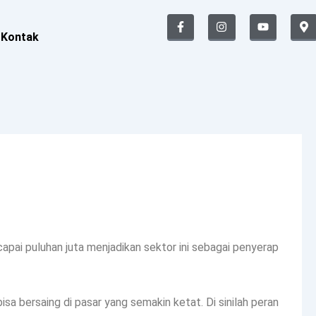
F
I
Y
M
a
n
o
a
Kontak
c
s
u
p
e
t
t
-
b
a
u
m
o
g
b
a
o
r
e
r
k
a
k
-
m
e
f
r
-
a
l
t
i puluhan juta menjadikan sektor ini sebagai penyerap
sa bersaing di pasar yang semakin ketat. Di sinilah peran