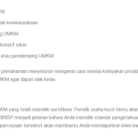
KM.
iah kewirausahaan.
ng UMKM.
eatif lokal.
or atau pendamping UMKM.
n pemahaman menyeluruh mengenai cara menilai kelayakan produk,
KM agar dapat naik kelas.
ang telah memiliki sertifikasi. Pemilik usaha kecil tentu akan
BNSP menjadi jaminan bahwa Anda memiliki standar pengetahuan da
epercayaan tersebut akan membantu Anda mendapatkan klien bar