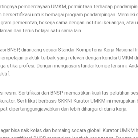
ntingnya pemberdayaan UMKM, permintaan terhadap pendamping 
 bersertifikasi untuk berbagai program pendampingan. Memiliki 
program pemerintah, bekerja sama dengan institusi keuangan, ata
laman dan terus belajar satu sama lain.
fikasi BNSP, dirancang sesuai Standar Kompetensi Kerja Nasional 
empelajari praktik terbaik yang relevan dengan kondisi UMKM di
ingga etika profesi. Dengan menguasai standar kompetensi ini, An
ktif.
i resmi. Sertifikasi dari BNSP memastikan kualitas pelatihan sesua
urator. Sertifikat berbasis SKKNI Kurator UMKM ini merupakan b
at dipertanggungjawabkan dan lebih dihargai di dunia kerja.
gar bisa naik kelas dan bersaing secara global. Kurator UMKM h