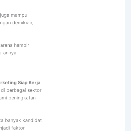
ja juga mampu
engan demikian,
karena hampir
arannya.
arketing Siap Kerja
.
di berbagai sektor
lami peningkatan
ka banyak kandidat
njadi faktor