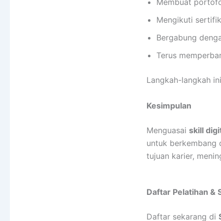
Membuat portofol
Mengikuti sertifi
Bergabung dengan
Terus memperbaru
Langkah-langkah ini
Kesimpulan
Menguasai
skill di
untuk berkembang d
tujuan karier, meni
Daftar Pelatihan & S
Daftar sekarang di