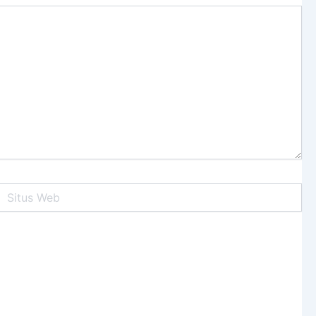
itus
Web