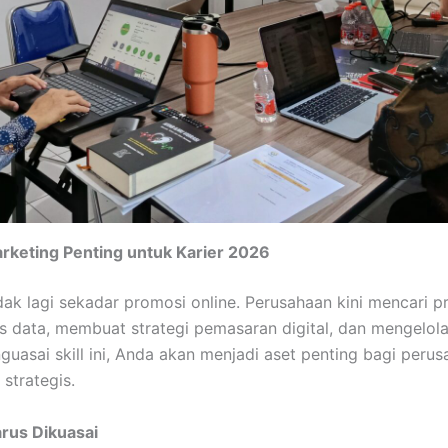
rketing Penting untuk Karier 2026
idak lagi sekadar promosi online. Perusahaan kini mencari p
 data, membuat strategi pemasaran digital, dan mengelol
guasai skill ini, Anda akan menjadi aset penting bagi perus
 strategis.
arus Dikuasai