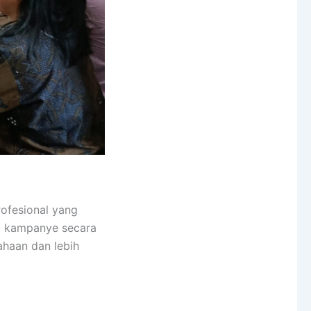
rofesional yang
a kampanye secara
ahaan dan lebih