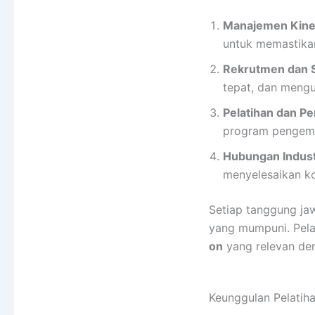
Manajemen Kiner
untuk memastikan
Rekrutmen dan S
tepat, dan mengu
Pelatihan dan 
program pengem
Hubungan Industr
menyelesaikan ko
Setiap tanggung ja
yang mumpuni. Pel
on
yang relevan deng
Keunggulan Pelatih