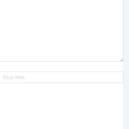
itus
Web