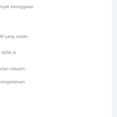
anyak keunggulan
 HR yang sudah
n SDM di
han industri.
i pengetahuan