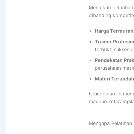
Mengikuti pelatiha
dibanding kompetito
Harga Termurah
Trainer Profesi
terbukti sukses 
Pendekatan Prak
perusahaan masi
Materi Terupdat
Keunggulan ini mema
maupun keterampila
Mengapa Pelatihan I