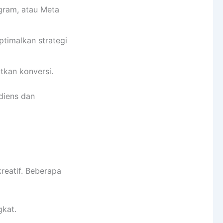
gram, atau Meta
timalkan strategi
kan konversi.
diens dan
reatif. Beberapa
gkat.