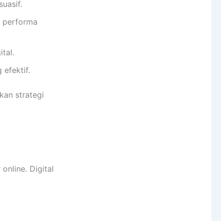
uasif.
r performa
tal.
efektif.
kan strategi
online. Digital