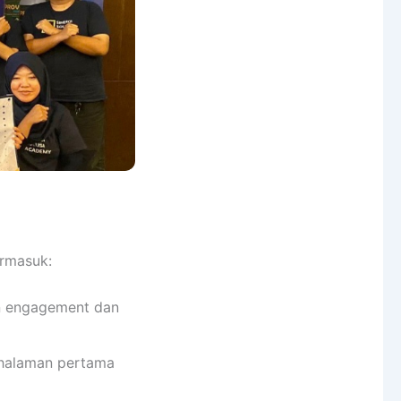
ermasuk:
n engagement dan
 halaman pertama