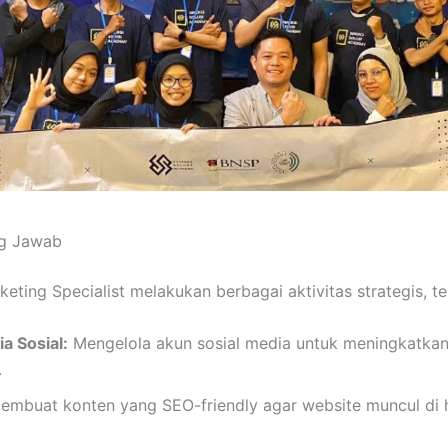
g Jawab
keting Specialist melakukan berbagai aktivitas strategis, t
 Sosial:
Mengelola akun sosial media untuk meningkatka
.
mbuat konten yang SEO-friendly agar website muncul di