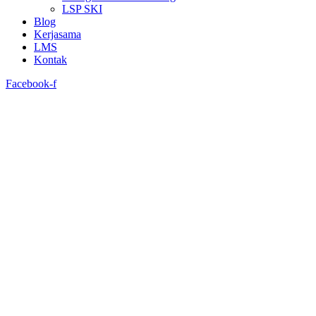
LSP SKI
Blog
Kerjasama
LMS
Kontak
Facebook-f