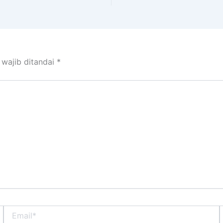
 wajib ditandai
*
Email*
S