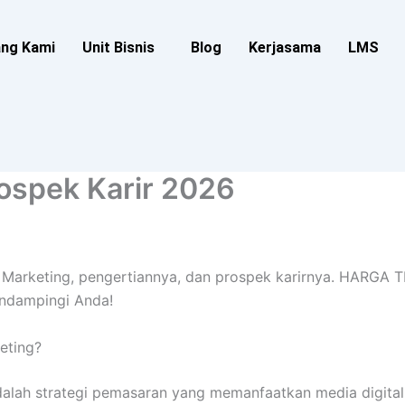
ang Kami
Unit Bisnis
Blog
Kerjasama
LMS
rospek Karir 2026
tal Marketing, pengertiannya, dan prospek karirnya. HARGA
endampingi Anda!
keting?
adalah strategi pemasaran yang memanfaatkan media digita