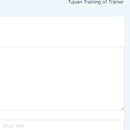
Tujuan Training of Trainer
itus
Web