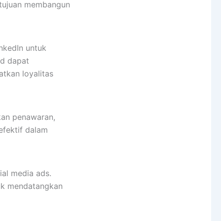
bertujuan membangun
nkedIn untuk
nd dapat
tkan loyalitas
kan penawaran,
efektif dalam
ial media ads.
tuk mendatangkan