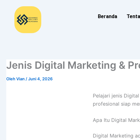
Lewati
ke
Beranda
Tent
konten
Jenis Digital Marketing & P
Oleh
Vian
/
Juni 4, 2026
Pelajari jenis Digi
profesional siap m
Apa Itu Digital Mar
Digital Marketing 