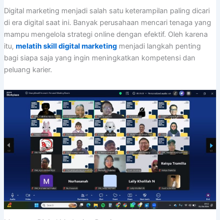
Digital marketing menjadi salah satu keterampilan paling dicari
di era digital saat ini. Banyak perusahaan mencari tenaga yang
mampu mengelola strategi online dengan efektif. Oleh karena
itu,
melatih skill digital marketing
menjadi langkah penting
bagi siapa saja yang ingin meningkatkan kompetensi dan
peluang karier.