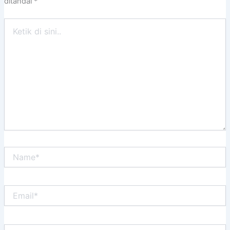
ditandai
*
Ketik
di
sini..
Name*
Email*
Situs