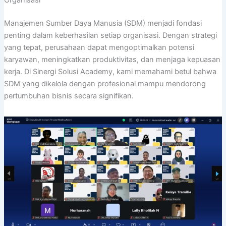
Organisasi
Manajemen Sumber Daya Manusia (SDM) menjadi fondasi
penting dalam keberhasilan setiap organisasi. Dengan strategi
yang tepat, perusahaan dapat mengoptimalkan potensi
karyawan, meningkatkan produktivitas, dan menjaga kepuasan
kerja. Di Sinergi Solusi Academy, kami memahami betul bahwa
SDM yang dikelola dengan profesional mampu mendorong
pertumbuhan bisnis secara signifikan.