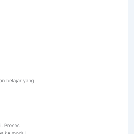
n
an belajar yang
i. Proses
s ke modul,