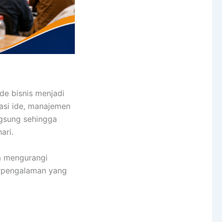
de bisnis menjadi
dasi ide, manajemen
ngsung sehingga
ari.
a mengurangi
erpengalaman yang