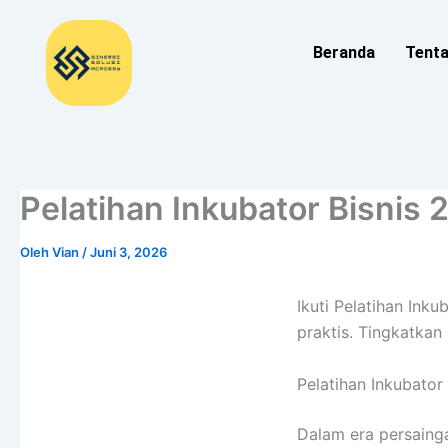
Lewati
ke
Beranda
Tent
konten
Pelatihan Inkubator Bisnis
Oleh
Vian
/
Juni 3, 2026
Ikuti Pelatihan Ink
praktis. Tingkatka
Pelatihan Inkubator
Dalam era persaing