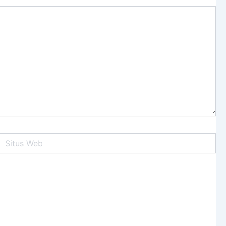
itus
Web