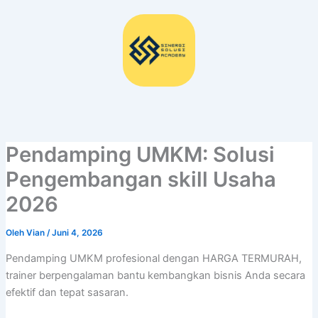
Lewati
ke
konten
Pendamping UMKM: Solusi
Pengembangan skill Usaha
2026
Oleh
Vian
/
Juni 4, 2026
Pendamping UMKM profesional dengan HARGA TERMURAH,
trainer berpengalaman bantu kembangkan bisnis Anda secara
efektif dan tepat sasaran.