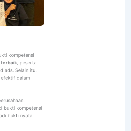
bukti kompetensi
 terbaik
, peserta
 ads. Selain itu,
 efektif dalam
 perusahaan.
ki bukti kompetensi
adi bukti nyata