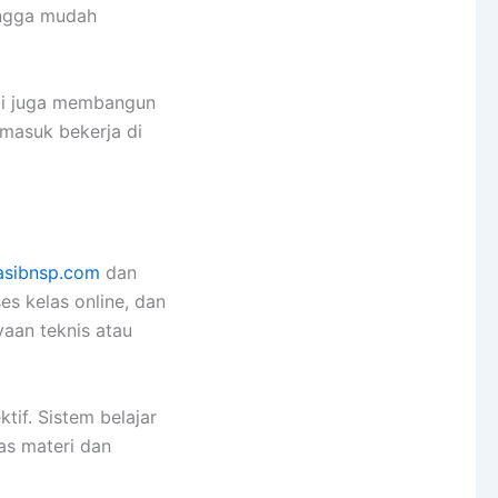
ingga mudah
api juga membangun
rmasuk bekerja di
kasibnsp.com
dan
es kelas online, dan
yaan teknis atau
tif. Sistem belajar
as materi dan