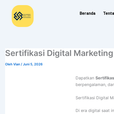
Lewati
ke
Beranda
Tent
konten
Sertifikasi Digital Marketi
Oleh
Vian
/
Juni 5, 2026
Dapatkan
Sertifika
berpengalaman, dan 
Sertifikasi Digital 
Di era digital saat