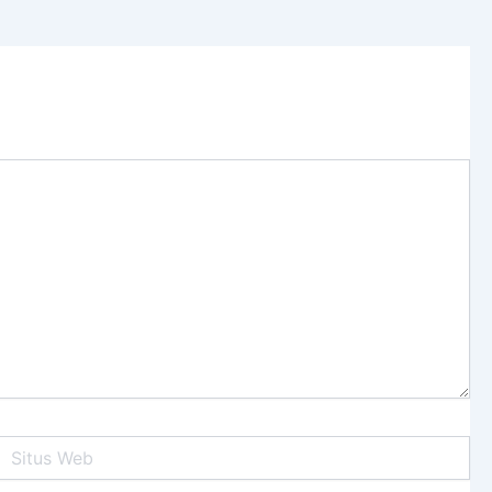
itus
Web