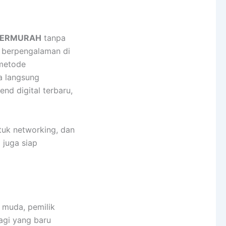
TERMURAH
tanpa
ng berpengalaman di
 metode
sa langsung
end digital terbaru,
tuk networking, dan
 juga siap
l muda, pemilik
agi yang baru