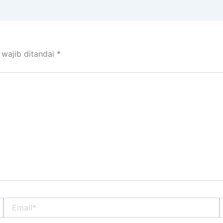
 wajib ditandai
*
Email*
S