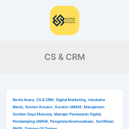
Lewati
ke
konten
CS & CRM
,
,
,
Berita Acara
CS & CRM
Digital Marketing
Inkubator
,
,
,
Bisnis
Konten Kreator
Kurator UMKM
Manajemen
,
,
Sumber Daya Manusia
Manajer Pemasaran Digital
,
,
Pendamping UMKM
Pengelola Kewirusahaan
Sertifikasi
,
BNSP
Training Of Trainer