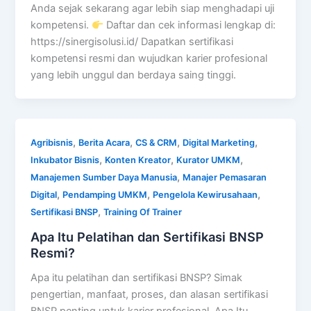
Anda sejak sekarang agar lebih siap menghadapi uji
kompetensi.
Daftar dan cek informasi lengkap di:
https://sinergisolusi.id/ Dapatkan sertifikasi
kompetensi resmi dan wujudkan karier profesional
yang lebih unggul dan berdaya saing tinggi.
,
,
,
,
Agribisnis
Berita Acara
CS & CRM
Digital Marketing
,
,
,
Inkubator Bisnis
Konten Kreator
Kurator UMKM
,
Manajemen Sumber Daya Manusia
Manajer Pemasaran
,
,
,
Digital
Pendamping UMKM
Pengelola Kewirusahaan
,
Sertifikasi BNSP
Training Of Trainer
Apa Itu Pelatihan dan Sertifikasi BNSP
Resmi?
Apa itu pelatihan dan sertifikasi BNSP? Simak
pengertian, manfaat, proses, dan alasan sertifikasi
BNSP penting untuk karier profesional. Apa Itu