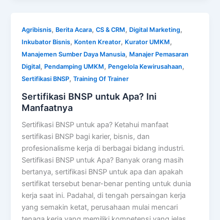
,
,
,
,
Agribisnis
Berita Acara
CS & CRM
Digital Marketing
,
,
,
Inkubator Bisnis
Konten Kreator
Kurator UMKM
,
Manajemen Sumber Daya Manusia
Manajer Pemasaran
,
,
,
Digital
Pendamping UMKM
Pengelola Kewirusahaan
,
Sertifikasi BNSP
Training Of Trainer
Sertifikasi BNSP untuk Apa? Ini
Manfaatnya
Sertifikasi BNSP untuk apa? Ketahui manfaat
sertifikasi BNSP bagi karier, bisnis, dan
profesionalisme kerja di berbagai bidang industri.
Sertifikasi BNSP untuk Apa? Banyak orang masih
bertanya, sertifikasi BNSP untuk apa dan apakah
sertifikat tersebut benar-benar penting untuk dunia
kerja saat ini. Padahal, di tengah persaingan kerja
yang semakin ketat, perusahaan mulai mencari
tenaga kerja yang memiliki kompetensi yang jelas